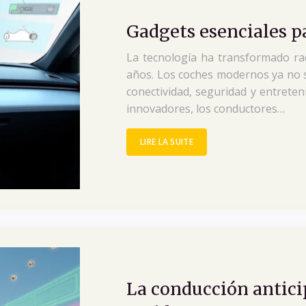
Gadgets esenciales p
La tecnología ha transformado rad
años. Los coches modernos ya no 
conectividad, seguridad y entrete
innovadores, los conductores…
LIRE LA SUITE
La conducción antici