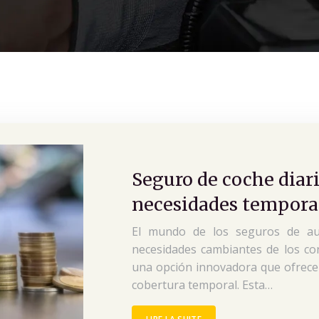
Seguro de coche diari
necesidades tempora
El mundo de los seguros de aut
necesidades cambiantes de los c
una opción innovadora que ofrece 
cobertura temporal. Esta…